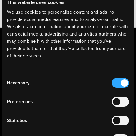
suspicious, please report it immediately to us on
This website uses cookies
Twitter
.
We use cookies to personalise content and ads, to
Posted on:
October 15, 2025
provide social media features and to analyse our traffic.
We also share information about your use of our site with
our social media, advertising and analytics partners who
Get real time job alerts on Telegram 🔔
may combine it with other information that you’ve
12 people joined today. 3,800+ members.
provided to them or that they’ve collected from your use
Join Telegram Channel
of their services.
Consent
© 2021 - 2026 Remote3, Bootstrapped LLC
Necessary
Selection
Part of the
Bondex Ecosystem ↗
Web3 Jobs by Location
Preferences
Web3 Jobs in Europe
Web3 Jobs in Asia
Web3 Jobs in India
Statistics
Web3 Jobs in Singapore
Web3 Jobs in Africa
Web3 Jobs in USA