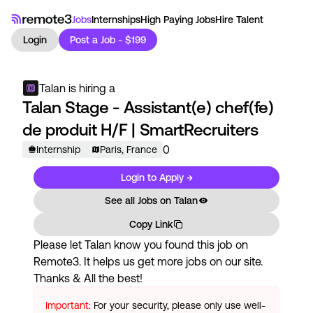
Jobs
Internships
High Paying Jobs
Hire Talent
Login
Post a Job - $199
Talan
is hiring a
Talan Stage - Assistant(e) chef(fe)
de produit H/F | SmartRecruiters
0
Internship
Paris, France
Login to Apply →
See all Jobs on
Talan
Copy Link
Please let
Talan
know you found this job on
Remote3. It helps us get more jobs on our site.
Thanks & All the best!
Important:
For your security, please only use well-