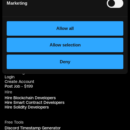
Web3 Jobs in UK
Marketing
Web3 Jobs in Nigeria
Web3 Jobs in France
Web3 Jobs in Canada
Web3 Jobs in Germany
Web3 Jobs in China
Allow all
Web3 Jobs in Sydney
Web3 Jobs in Australia
Allow selection
Links
Web3 Jobs
Web3 Internships
Deny
Web3 Hackathons
Web3 Talents
Web3 Blog
Login
Create Account
Post Job - $199
Hire
Hire Blockchain Developers
Hire Smart Contract Developers
Hire Solidity Developers
Free Tools
Discord Timestamp Generator