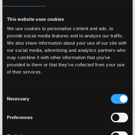
Gratification: 2666€ brut mensuel
Sia est un employeur qui souscrit au principe de
This website uses cookies
l’égalité d’accès à l’emploi. Tous les aspects de
l’emploi, tels que le recrutement, les promotions, la
We use cookies to personalise content and ads, to
rémunération, ou les sanctions sont basés
provide social media features and to analyse our traffic.
uniquement sur les performances, les compétences,
We also share information about your use of our site with
et le comportement des employés ou les besoins de
our social media, advertising and analytics partners who
l’entreprise.
may combine it with other information that you’ve
provided to them or that they’ve collected from your use
of their services.
Login to Apply →
See all Jobs on
Sia Partners
Consent
Copy Link
Necessary
Selection
Please let
Sia Partners
know you found this job on
Remote3. It helps us get more jobs on our site. Thanks
Preferences
& All the best!
Important:
For your security, please only use well-